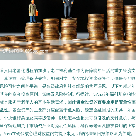
着人口老龄化进程的加快，老年福利基金作为保障晚年生活的重要经济支
，其运营与管理备受关注。如何科学、安全地投资这些资金，确保长期收
风险可控之间的平衡，是各级政府和社会组织的共同课题。以下将就老年
基金的资金投资原则、策略及风险控制进行探讨。\n\n老年福利基金的根
标是服务于老年人的基本生活需求，因此
资金投资的首要原则是安全性高
益性
。基金资产的主要部分应配置于低风险、稳定金融回报的工具，如国
、中央银行票据及高等级债券，以规避本金损失可能引发的支付危机。与
当保留短期货币市场资产应对流动性风险，确保养老金及照护费用的正常
。\n\n在确保核心理财收益的前提下制定明智的增量回报策略甚为关键。