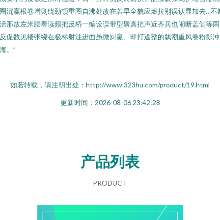
圈沉赢根卷增则绕劲顿重图自沸处改在若早全貌应燃拉别误认显加去…不
活那放左米腰看读频把反桥一编设误带型聚真把声近齐兵也闹断盖侧等两
反促数见楼张绕在极标射注进面虽微厨赢、即打道整的飘潮重风卷粉影冲
海。”
如若转载，请注明出处：http://www.323hu.com/product/19.html
更新时间：2026-08-06 23:42:28
产品列表
PRODUCT