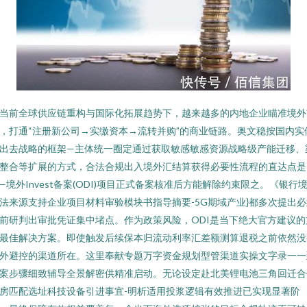
当前全球供应链重构与国际化拓展趋势下，越来越多的内地企业瞄准境外
，打通“注册新公司→实缴资本→流转并购”的商业链路。奥文稳按国内实
出去战略的框架—主体统一圈定通过获取敏感敏感资源战略级产能迁移、
整合等扩展的方式，合法合规出入境外汇结算获得必要性流程的直达点是
—境外Invest备案(ODI)项目正式备案核准后方能解除约束限之。《银行
法来源支持企业项目材料审验模块书指导摘要-5G期域产业}都多次提出必
前研判出审批凭证集中堵点。作为政策风险，ODI是当下绝大官方建议的
最佳解决方案。即使触发后续保本归流动利率汇差额测算退税之前依然没
外避控的渠道所在。这里奉献专题万字资金规划型管渠道实操文字录一一
案步骤细致辅导全景解密供精准启动。无论设定赴北美锂电池三角回迁合
房匹配选址科技设备引进事宜-明析适用投浆逻辑有效推进已实现显著阶