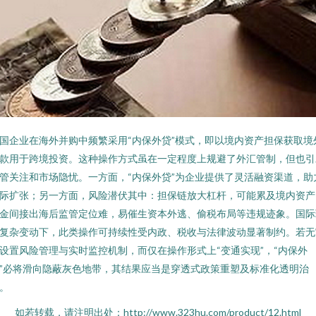
国企业在海外并购中频繁采用“内保外贷”模式，即以境内资产担保获取境
款用于跨境投资。这种操作方式虽在一定程度上规避了外汇管制，但也引
管关注和市场隐忧。一方面，“内保外贷”为企业提供了灵活融资渠道，助
际扩张；另一方面，风险潜伏其中：担保链放大杠杆，可能累及境内资产
金间接出海后监管定位难，易催生资本外逃、偷税布局等违规迹象。国际
复杂变动下，此类操作可持续性受内政、税收与法律波动显著制约。若无
设置风险管理与实时监控机制，而仅在操作形式上“变通实现”，“内保外
”必将滑向隐蔽灰色地带，其结果应当是穿透式政策重塑及标准化透明治
。
如若转载，请注明出处：http://www.323hu.com/product/12.html